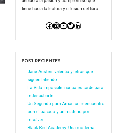
debido a la pasión y compromiso que
tiene hacia la lectura y difusión del libro.
Facebook
Instagram
YouTube
Twitter
LinkedIn
POST RECIENTES
Jane Austen: valentía y letras que
siguen latiendo
La Vida Imposible: nunca es tarde para
redescubrirte
Un Segundo para Amar: un reencuentro
con el pasado y un misterio por
resolver
Black Bird Academy: Una moderna