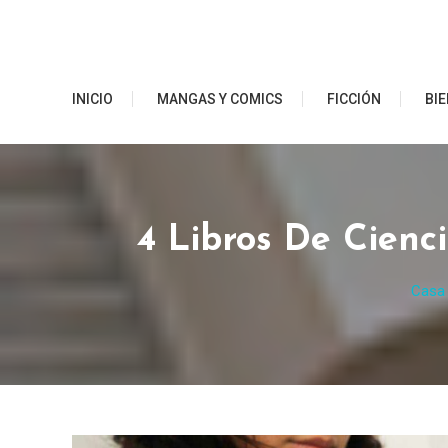
Saltar
al
contenido
Ibero Librerías
INICIO
MANGAS Y COMICS
FICCIÓN
BIE
4 Libros De Cien
Casa