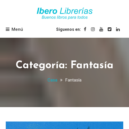
Saltar
al
contenido
Ibero Librerías
Menú
Síguenos en:
Categoría:
Fantasía
Casa
Fantasía