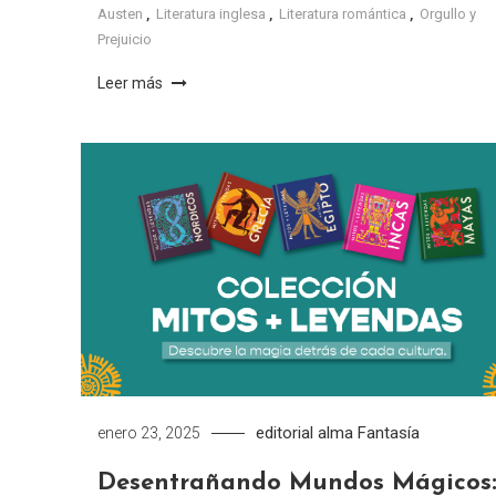
Austen
,
Literatura inglesa
,
Literatura romántica
,
Orgullo y
Prejuicio
Leer más
editorial alma
Fantasía
enero 23, 2025
Desentrañando Mundos Mágicos