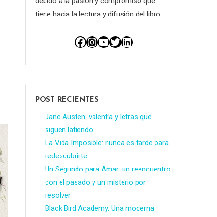
debido a la pasión y compromiso que
tiene hacia la lectura y difusión del libro.
Facebook
Instagram
YouTube
Twitter
LinkedIn
POST RECIENTES
Jane Austen: valentía y letras que
siguen latiendo
La Vida Imposible: nunca es tarde para
redescubrirte
Un Segundo para Amar: un reencuentro
con el pasado y un misterio por
resolver
Black Bird Academy: Una moderna