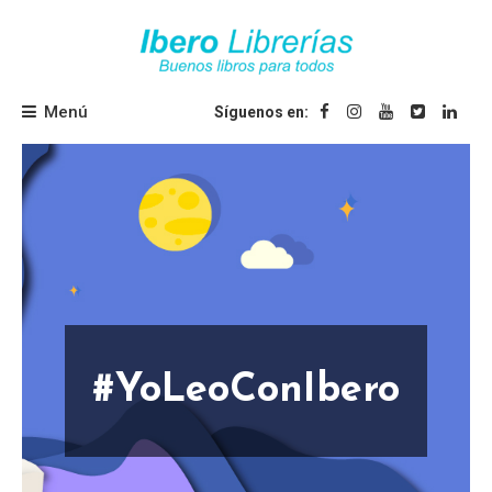
Saltar
al
contenido
Ibero Librerías
Menú
Síguenos en:
#YoLeoConIbero