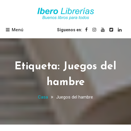
Saltar
al
contenido
Ibero Librerías
Menú
Síguenos en:
Etiqueta:
Juegos del
hambre
Casa
Juegos del hambre