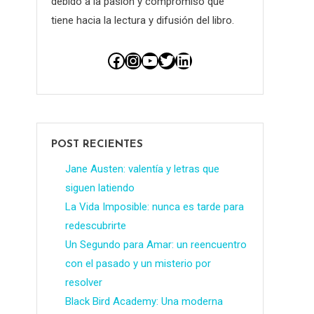
debido a la pasión y compromiso que
tiene hacia la lectura y difusión del libro.
Facebook
Instagram
YouTube
Twitter
LinkedIn
POST RECIENTES
Jane Austen: valentía y letras que
siguen latiendo
La Vida Imposible: nunca es tarde para
redescubrirte
Un Segundo para Amar: un reencuentro
con el pasado y un misterio por
resolver
Black Bird Academy: Una moderna