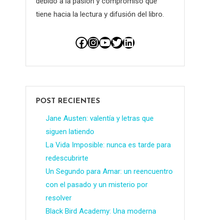
debido a la pasión y compromiso que
tiene hacia la lectura y difusión del libro.
Facebook
Instagram
YouTube
Twitter
LinkedIn
POST RECIENTES
Jane Austen: valentía y letras que
siguen latiendo
La Vida Imposible: nunca es tarde para
redescubrirte
Un Segundo para Amar: un reencuentro
con el pasado y un misterio por
resolver
Black Bird Academy: Una moderna