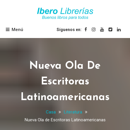
Saltar
al
contenido
Ibero Librerías
Menú
Síguenos en:
Nueva Ola De
Escritoras
Latinoamericanas
Casa
Literatura
Nueva Ola de Escritoras Latinoamericanas