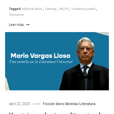
Tagged
editorial alma
,
Fantasy
,
INLOV
,
Literatura juvenil
,
Romance
Leer más
Ficción
ibero librerías
Literatura
abril 22, 2025