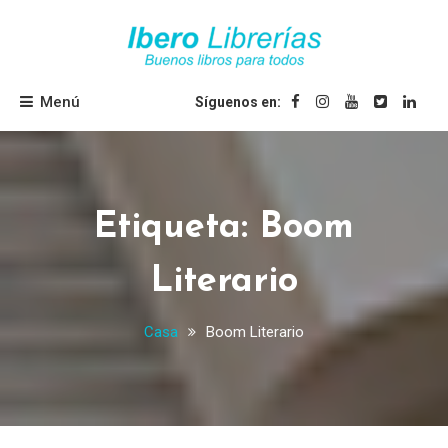
Saltar
al
contenido
Ibero Librerías
Menú
Síguenos en:
Etiqueta:
Boom
Literario
Casa
Boom Literario