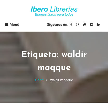
Saltar
al
contenido
Ibero Librerías
Menú
Síguenos en:
Etiqueta:
waldir
maqque
Casa
waldir maqque