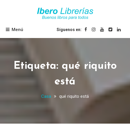
Saltar
al
contenido
Ibero Librerías
Menú
Síguenos en:
Etiqueta:
qué riquito
está
Casa
qué riquito está