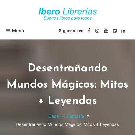
Saltar
al
contenido
Ibero Librerías
Menú
Síguenos en:
Desentrañando
Mundos Mágicos: Mitos
+ Leyendas
Casa
Fantasía
Desentrañando Mundos Mágicos: Mitos + Leyendas