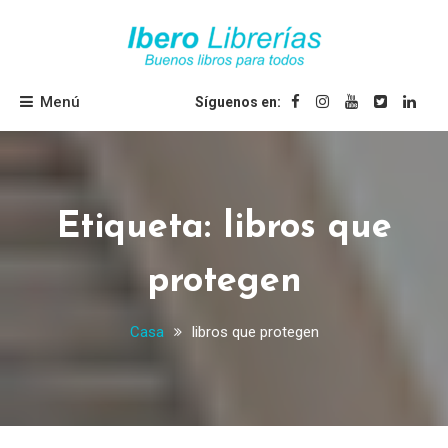
Saltar
al
contenido
Ibero Librerías
Menú
Síguenos en:
Etiqueta:
libros que
protegen
Casa
libros que protegen